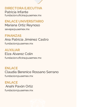
DIRECTORA EJECUTIVA
Patricia Infante
fundacion.oficina@uaemex.mx
ENLACE UNIVERSITARIO
Mariana Ortiz Reynoso
sevepe@uaemex.mx
FINANZAS
Ana Patricia Jiménez Castro
fundacion@uaemex.mx
AUXILIAR
Elza Alvarez Colín
fundacion.oficina@uaemex.mx
ENLACE
Claudia Berenice Rossano Serrano
fundacion@uaemex.mx
ENLACE
Anahí Pavón Ortiz
fundacion@uaemex.mx