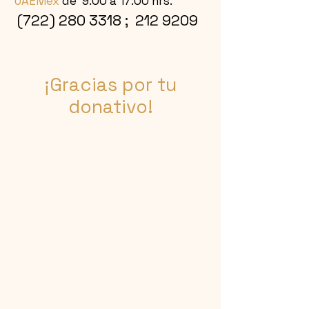
UAEMéx
de 9:00 a 17:00 hrs.
(722) 280 3318
;
212 9209
¡Gracias por tu
donativo!