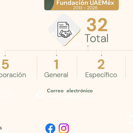
Correo electrónico
te 604.
fundacion@uaemex.mx
ico C.P.
s
iernes