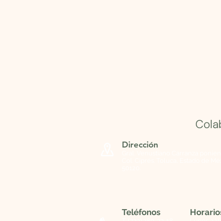
Dirección
Gral. Venustiano Carranza ponien
Col. Ciprés. Toluca, Estado de Méx
50120.
Teléfonos
Horario
T: (722) 280-33-18
Lunes a V