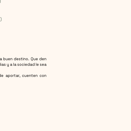
)
)
 a buen destino. Que den
ias y a la sociedad le sea
de aportar, cuenten con